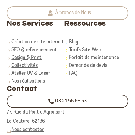
À propos de Nous
Nos Services
Ressources
Création de site internet
Blog
5
5
SEO & référencement
Tarifs Site Web
5
5
Design & Print
Forfait de maintenance
5
5
Collectivités
Demande de devis
5
5
Atelier UV & Laser
FAQ
5
5
Nos réalisations
5
Contact
03 21 56 66 53
77, Rue du Pont d'Agronsart
La Couture,
62136
Nous contacter
