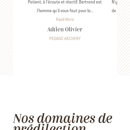
Patient, à l'écoute et réactif. Bertrand est
N'y conna
l'homme qu'il vous faut pour la...
de sites in
Read More
Adrien Olivier
PEDAGO ARCHERY
Nos domaines de
prédilection