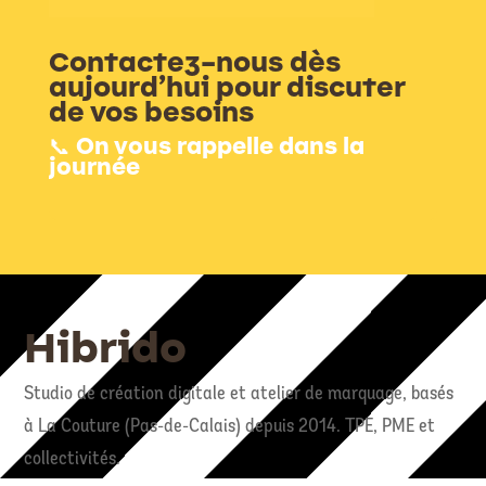
Contactez-nous dès
aujourd’hui pour discuter
de vos besoins
📞 On vous rappelle dans la
journée
Hibrido
Studio de création digitale et atelier de marquage, basés
à La Couture (Pas-de-Calais) depuis 2014. TPE, PME et
collectivités.