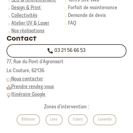
SEO & référencement
Tarifs Site Web
5
5
Design & Print
Forfait de maintenance
5
5
Collectivités
Demande de devis
5
5
Atelier UV & Laser
FAQ
5
5
Nos réalisations
5
Contact
03 21 56 66 53
77, Rue du Pont d'Agronsart
La Couture,
62136
Nous contacter

Prendre rendez-vous

Itinéraire Google

Zones d'intervention :
Béthune
Lens
Calais
Laventie