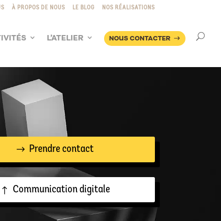
US
À PROPOS DE NOUS
LE BLOG
NOS RÉALISATIONS
IVITÉS
L’ATELIER
NOUS CONTACTER
Prendre contact
Communication digitale