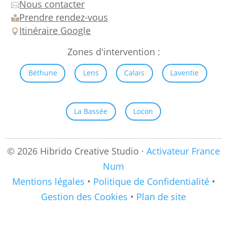
Nous contacter

Prendre rendez-vous

Itinéraire Google

Zones d'intervention :
Béthune
Lens
Calais
Laventie
La Bassée
Locon
© 2026 Hibrido Creative Studio ·
Activateur France
Num
Mentions légales
•
Politique de Confidentialité
•
Gestion des Cookies
•
Plan de site