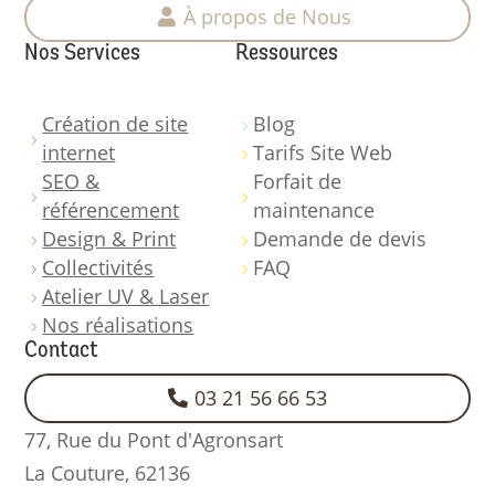
À propos de Nous
Nos Services
Ressources
Création de site
Blog
5
5
internet
Tarifs Site Web
5
SEO &
Forfait de
5
5
référencement
maintenance
Design & Print
Demande de devis
5
5
Collectivités
FAQ
5
5
Atelier UV & Laser
5
Nos réalisations
5
Contact
03 21 56 66 53
77, Rue du Pont d'Agronsart
La Couture,
62136