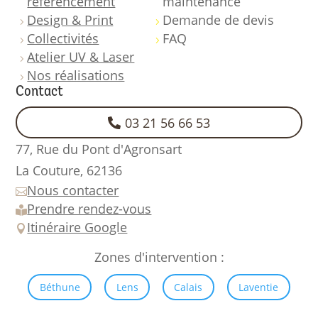
référencement
maintenance
Design & Print
Demande de devis
5
5
Collectivités
FAQ
5
5
Atelier UV & Laser
5
Nos réalisations
5
Contact
03 21 56 66 53
77, Rue du Pont d'Agronsart
La Couture,
62136
Nous contacter

Prendre rendez-vous

Itinéraire Google

Zones d'intervention :
Béthune
Lens
Calais
Laventie