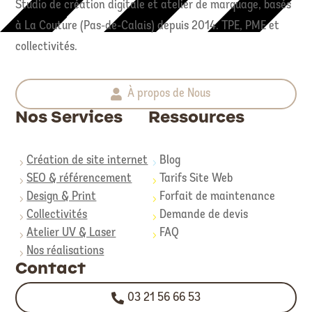
Studio de création digitale et atelier de marquage, basés
à La Couture (Pas-de-Calais) depuis 2014. TPE, PME et
collectivités.
À propos de Nous
Nos Services
Ressources
Création de site internet
Blog
5
5
SEO & référencement
Tarifs Site Web
5
5
Design & Print
Forfait de maintenance
5
5
Collectivités
Demande de devis
5
5
Atelier UV & Laser
FAQ
5
5
Nos réalisations
5
Contact
03 21 56 66 53