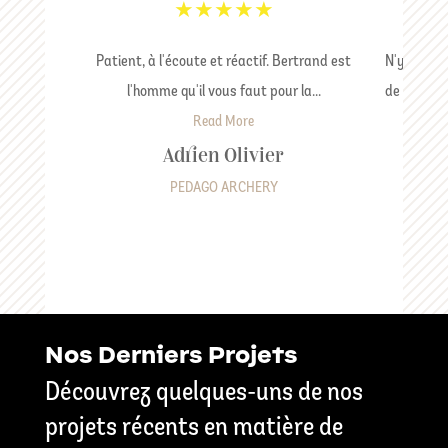
★
★
★
★
★
Patient, à l'écoute et réactif. Bertrand est
N'y conna
l'homme qu'il vous faut pour la...
de sites in
Read More
Adrien Olivier
PEDAGO ARCHERY
Nos Derniers Projets
Découvrez quelques-uns de nos
projets récents en matière de