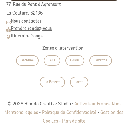
77, Rue du Pont d'Agronsart
La Couture,
62136
Nous contacter

Prendre rendez-vous

Itinéraire Google

Zones d'intervention :
Béthune
Lens
Calais
Laventie
La Bassée
Locon
© 2026 Hibrido Creative Studio ·
Activateur France Num
Mentions légales
•
Politique de Confidentialité
•
Gestion des
Cookies
•
Plan de site