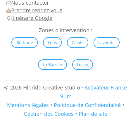
Nous contacter

Prendre rendez-vous

Itinéraire Google

Zones d'intervention :
Béthune
Lens
Calais
Laventie
La Bassée
Locon
© 2026 Hibrido Creative Studio ·
Activateur France
Num
Mentions légales
•
Politique de Confidentialité
•
Gestion des Cookies
•
Plan de site