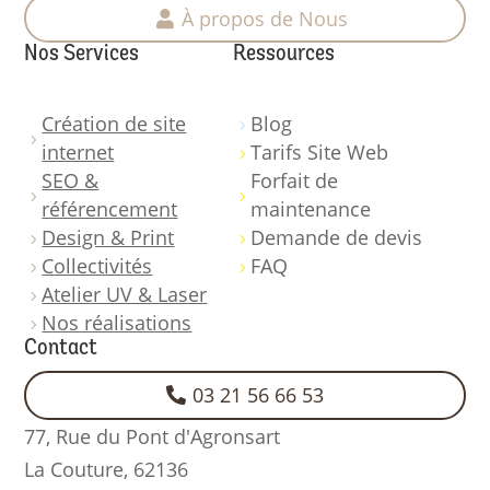
À propos de Nous
Nos Services
Ressources
Création de site
Blog
5
5
internet
Tarifs Site Web
5
SEO &
Forfait de
5
5
référencement
maintenance
Design & Print
Demande de devis
5
5
Collectivités
FAQ
5
5
Atelier UV & Laser
5
Nos réalisations
5
Contact
03 21 56 66 53
77, Rue du Pont d'Agronsart
La Couture,
62136