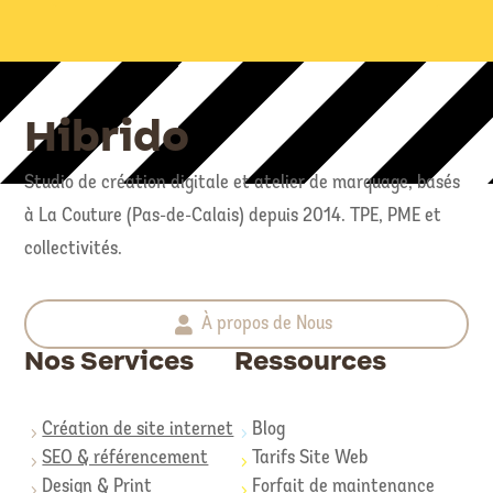
Hibrido
Studio de création digitale et atelier de marquage, basés
à La Couture (Pas-de-Calais) depuis 2014. TPE, PME et
collectivités.
À propos de Nous
Nos Services
Ressources
Création de site internet
Blog
5
5
SEO & référencement
Tarifs Site Web
5
5
Design & Print
Forfait de maintenance
5
5