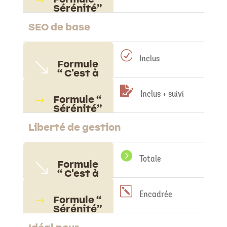
$
Sérénité”
SEO de base
R
Inclus
Formule
'
“ C'est à
vous”

Inclus + suivi
Formule “
$
Sérénité”
Liberté de gestion

Totale
Formule
'
“ C'est à
vous”
k
Encadrée
Formule “
$
Sérénité”