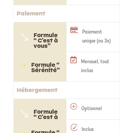
Paiement

Paiement
Formule
'
“ C'est à
unique (ou 3x)
vous”

Mensuel, tout
Formule “
$
Sérénité”
inclus
Hébergement
P
Optionnel
Formule
'
“ C'est à
vous”
R
Inclus
Formule “