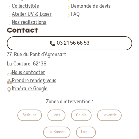
Collectivités
Demande de devis
5
5
Atelier UV & Laser
FAQ
5
5
Nos réalisations
5
Contact
03 21 56 66 53
77, Rue du Pont d'Agronsart
La Couture,
62136
Nous contacter

Prendre rendez-vous

Itinéraire Google

Zones d'intervention :
Béthune
Lens
Calais
Laventie
La Bassée
Locon