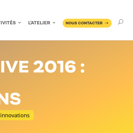
US
À PROPOS DE NOUS
LE BLOG
NOS RÉALISATIONS
IVITÉS
L’ATELIER
NOUS CONTACTER
VE 2016 :
NS
’innovations