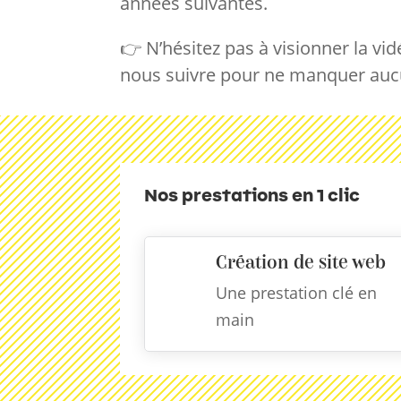
années suivantes.
👉 N’hésitez pas à visionner la v
nous suivre pour ne manquer auc
Nos prestations en 1 clic
Création de site web
Une prestation clé en
main