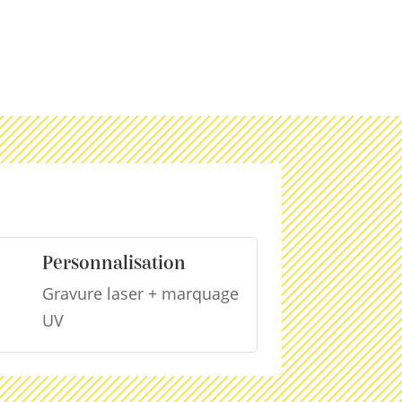
Personnalisation
Gravure laser + marquage
UV