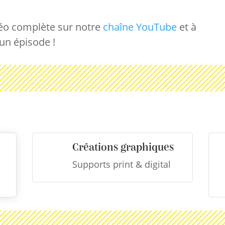
idéo complète sur notre
chaîne YouTube
et à
un épisode !
Créations graphiques

Supports print & digital